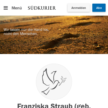
Menü
Anmelden
Abo
Wir lassen nur die Hand los,
nicht den Menschen.
Franziska Straub (geb.