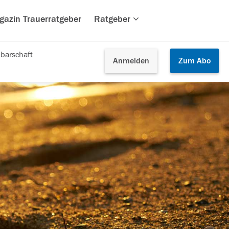
gazin Trauerratgeber
Ratgeber
barschaft
Anmelden
Zum
Abo