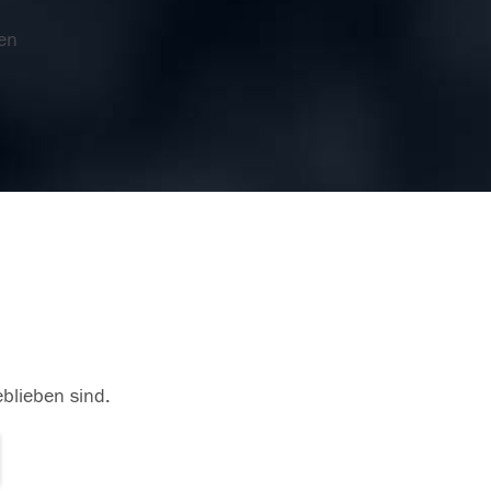
en
eblieben sind.