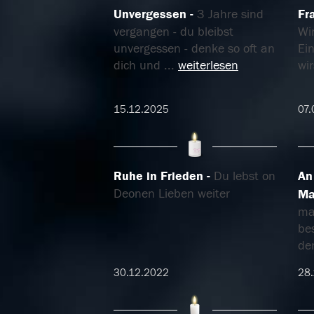
Unvergessen
3 Jahre sind
Fr
vergangen - du bleibst
Wir
unvergessen - denke so oft an
Ei
dich und
...
weiterlesen
wi
15.12.2025
07.
Ruhe in Frieden
Du lebst on
An
Deonen Lieben weiter
Ma
ma
be
de
30.12.2022
28