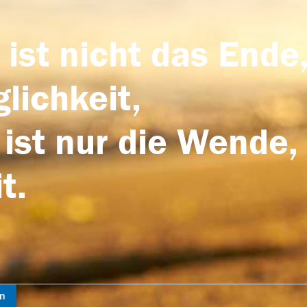
 ist nicht das Ende,
lichkeit,
 ist nur die Wende,
t.
en