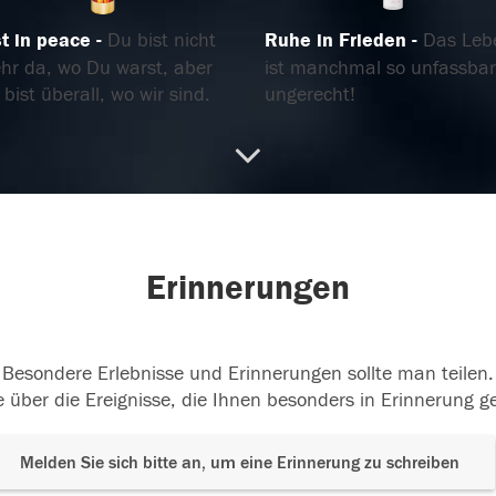
st in peace
Du bist nicht
Ruhe in Frieden
Das Leb
hr da, wo Du warst, aber
ist manchmal so unfassbar
bist überall, wo wir sind.
ungerecht!
.12.2022
24.12.2022
Erinnerungen
Besondere Erlebnisse und Erinnerungen sollte man teilen.
 über die Ereignisse, die Ihnen besonders in Erinnerung g
Melden Sie sich bitte an, um eine Erinnerung zu schreiben