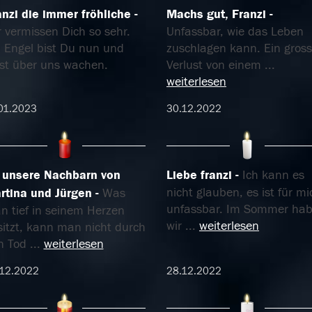
anzi die immer fröhliche
Machs gut, Franzi
 vermissen Dich so sehr.
Unfassbar, wie das Leben
n Engel bist Du nun und
zuschlagen kann. Ein gross
rst über uns wachen.
Verlust von einem
...
weiterlesen
01.2023
30.12.2022
 unsere Nachbarn von
Liebe franzi
Ich kann es
nicht glauben, es ist für mi
rtina und Jürgen
Was
unfassbar. Im Sommer ha
n tief in seinem Herzen
wir
...
weiterlesen
sitzt, kann man nicht durch
n Tod
...
weiterlesen
.12.2022
28.12.2022