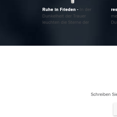
Ruhe in Frieden
In der
re
Dunkelheit der Trauer
me
leuchten die Sterne der
Du 
Erinnerung!
27.12.2022
25
Schreiben Sie