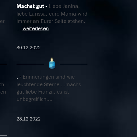
Machst gut
Liebe Janina,
liebe Larissa, eure Mama wird
er
immer an Eurer Seite stehen.
...
weiterlesen
30.12.2022
.
Erinnerungen sind wie
ch
leuchtende Sterne....machs
ben
gut liebe Franzi...es ist
unbegreiflich....
28.12.2022