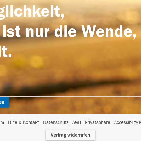
lichkeit,
 ist nur die Wende,
t.
en
I
um
Hilfe & Kontakt
Datenschutz
AGB
Privatsphäre
Accessibility
m
Vertrag widerrufen
A