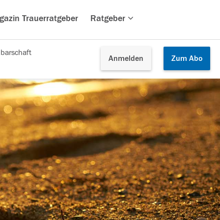
gazin Trauerratgeber
Ratgeber
barschaft
Anmelden
Zum
Abo