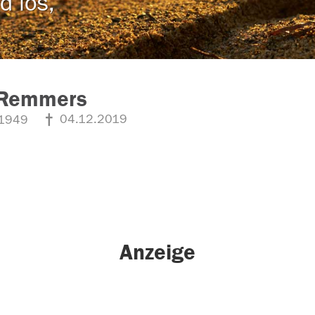
d los,
 Remmers
04.12.2019
1949
Anzeige