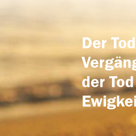
Der Tod
Vergäng
der Tod
Ewigkei