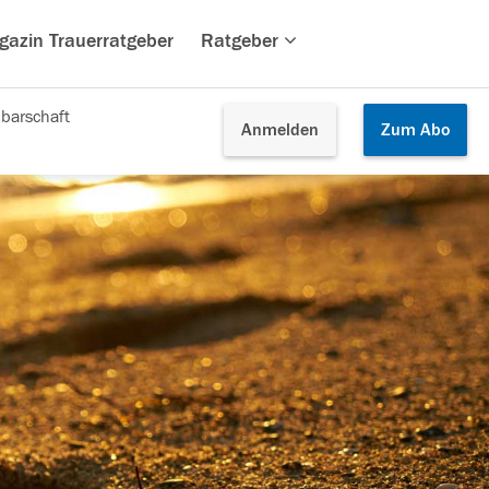
gazin Trauerratgeber
Ratgeber
barschaft
Anmelden
Zum
Abo