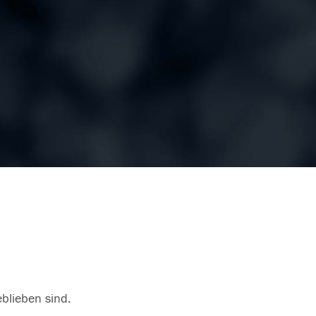
eblieben sind.