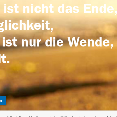
 ist nicht das Ende,
lichkeit,
 ist nur die Wende,
t.
en