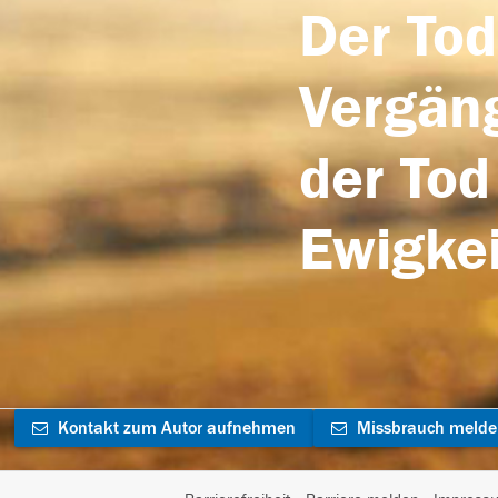
Der Tod
Vergäng
der Tod
Ewigkei
Kontakt zum Autor aufnehmen
Missbrauch meld