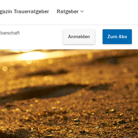
gazin Trauerratgeber
Ratgeber
barschaft
Anmelden
Zum
Abo