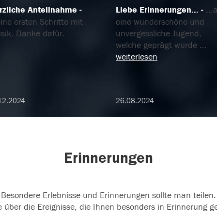
rzliche Anteilnahme
Liebe Erinnerungen...
...
ne ersten Schritte mit
eine wunderschöne und
sik. Danke dafür.
unvergessliche Jugend,
welche geprägt wurde
...
weiterlesen
12.2024
26.08.2024
Erinnerungen
Besondere Erlebnisse und Erinnerungen sollte man teilen.
 über die Ereignisse, die Ihnen besonders in Erinnerung g