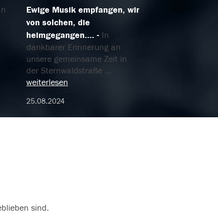
an
Ewige Musik empfangen, wir
von solchen, die
heimgegangen....
In
dankbarer Erinnerung an
unsere gemeinsame Zeit in
der Sternwaldstraße
...
weiterlesen
25.08.2024
eblieben sind.