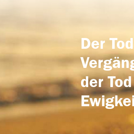
Der Tod
Vergäng
der Tod
Ewigkei