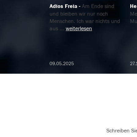
Adios Freia
Am Ende sind
He
und bleiben wir nur noch
Mei
Menschen. Ich war nichts und
Mu
aus
...
weiterlesen
09.05.2025
27.
Schreiben Sie