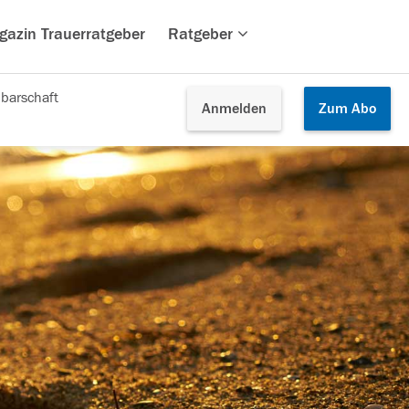
gazin Trauerratgeber
Ratgeber
barschaft
Anmelden
Zum
Abo