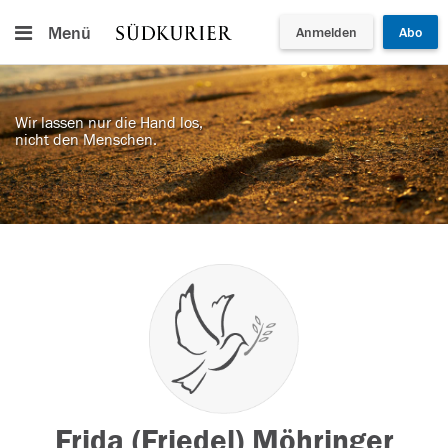
Menü
Anmelden
Abo
Wir lassen nur die Hand los,
nicht den Menschen.
Frida (Friedel) Möhringer