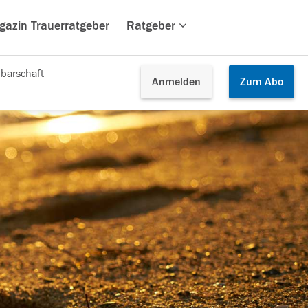
gazin Trauerratgeber
Ratgeber
barschaft
Anmelden
Zum
Abo