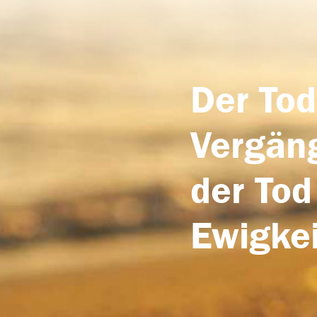
Der Tod
Vergäng
der Tod
Ewigkei