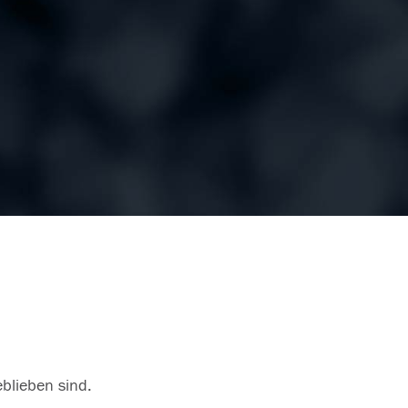
eblieben sind.