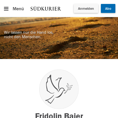
Menü
Anmelden
Abo
Wir lassen nur die Hand los,
nicht den Menschen.
Fridolin Baier