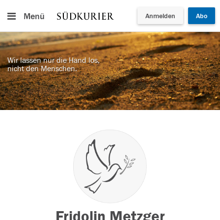
Menü
Anmelden
Abo
Wir lassen nur die Hand los,
nicht den Menschen.
Fridolin Metzger