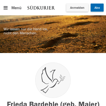
Menü
Anmelden
Abo
Wir lassen nur die Hand los,
nicht den Menschen.
Frieda Bardehle (geb. Maier)