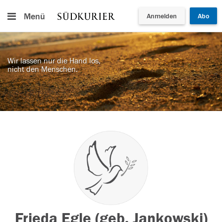
Menü
Anmelden
Abo
Wir lassen nur die Hand los,
nicht den Menschen.
Frieda Egle (geb. Jankowski)