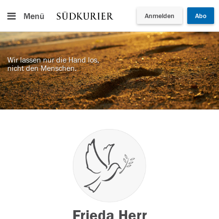
Menü
Anmelden
Abo
Wir lassen nur die Hand los,
nicht den Menschen.
Frieda Herr