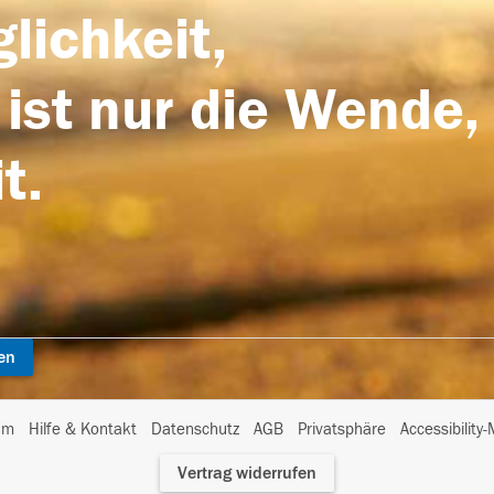
lichkeit,
 ist nur die Wende,
t.
en
I
um
Hilfe & Kontakt
Datenschutz
AGB
Privatsphäre
Accessibility
m
Vertrag widerrufen
A