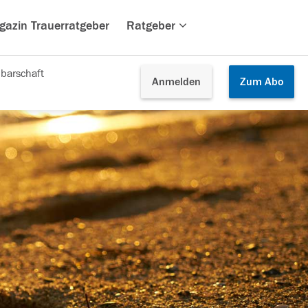
gazin Trauerratgeber
Ratgeber
barschaft
Anmelden
Zum
Abo