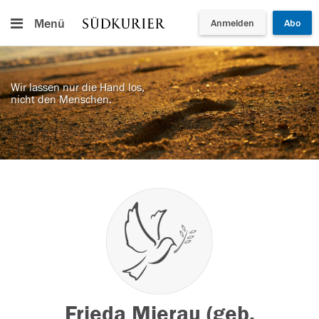
Menü
Anmelden
Abo
Wir lassen nur die Hand los,
nicht den Menschen.
Frieda Mierau (geb.