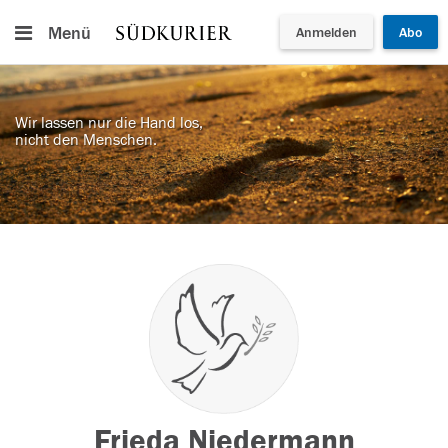
Menü
Anmelden
Abo
Wir lassen nur die Hand los,
nicht den Menschen.
Frieda Niedermann