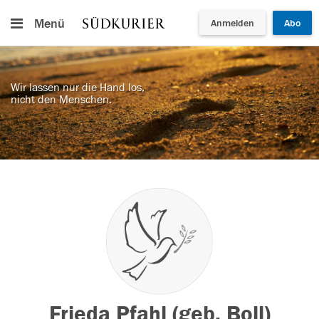
Menü
Anmelden
Abo
Wir lassen nur die Hand los,
nicht den Menschen.
Frieda Pfahl (geb. Boll)