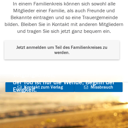
In einem Familienkreis können sich sowohl alle
Mitglieder einer Familie, als auch Freunde und
Bekannte eintragen und so eine Trauergemeinde
bilden. Bleiben Sie in Kontakt mit anderen Mitgliedern
und tragen Sie sich jetzt ganz bequem ein.
Jetzt anmelden um Teil des Familienkreises zu
werden.
Der Tod ist nicht das Ende, nicht die
Vergänglichkeit,
der Tod ist nur die Wende, Beginn der
Kontakt zum Verlag
Missbrauch
Ewigkeit.
aufnehmen
melden