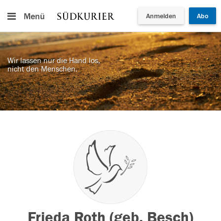
Menü
Anmelden
Abo
Wir lassen nur die Hand los,
nicht den Menschen.
Frieda Roth (geb. Besch)