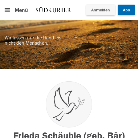
Menü
Anmelden
Abo
Wir lassen nur die Hand los,
nicht den Menschen.
Frieda Schäuble (geb. Bär)