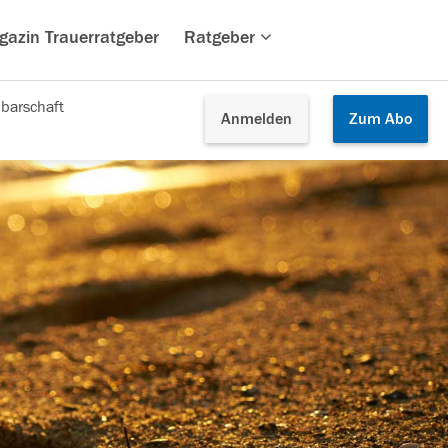
gazin Trauerratgeber
Ratgeber
barschaft
Anmelden
Zum
Abo