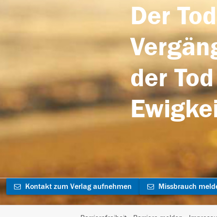
Der Tod
Vergäng
der Tod
Ewigkei
Kontakt zum Verlag aufnehmen
Missbrauch meld