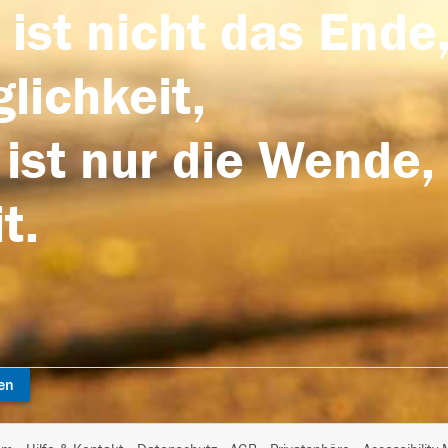
 ist nicht das Ende,
lichkeit,
 ist nur die Wende,
t.
en