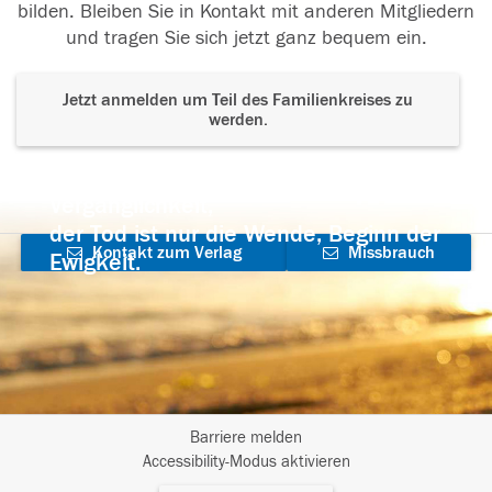
bilden. Bleiben Sie in Kontakt mit anderen Mitgliedern
und tragen Sie sich jetzt ganz bequem ein.
Jetzt anmelden um Teil des Familienkreises zu
werden.
Der Tod ist nicht das Ende, nicht die
Vergänglichkeit,
der Tod ist nur die Wende, Beginn der
Kontakt zum Verlag
Missbrauch
Ewigkeit.
aufnehmen
melden
Barriere melden
I
Accessibility-Modus aktivieren