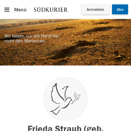
Menü
Anmelden
Abo
Wir lassen nur die Hand los,
nicht den Menschen.
Frieda Straub (geb.