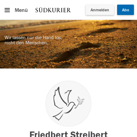
Menü
Anmelden
Abo
Wir lassen nur die Hand los,
nicht den Menschen.
Friedbert Streibert