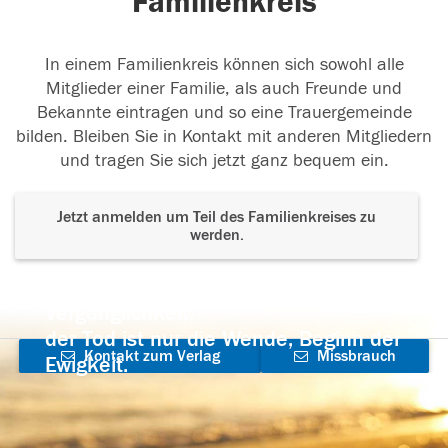
Familienkreis
In einem Familienkreis können sich sowohl alle
Mitglieder einer Familie, als auch Freunde und
Bekannte eintragen und so eine Trauergemeinde
bilden. Bleiben Sie in Kontakt mit anderen Mitgliedern
und tragen Sie sich jetzt ganz bequem ein.
Jetzt anmelden um Teil des Familienkreises zu
werden.
Der Tod ist nicht das Ende, nicht die
Vergänglichkeit,
der Tod ist nur die Wende, Beginn der
Kontakt zum Verlag
Missbrauch
Ewigkeit.
aufnehmen
melden