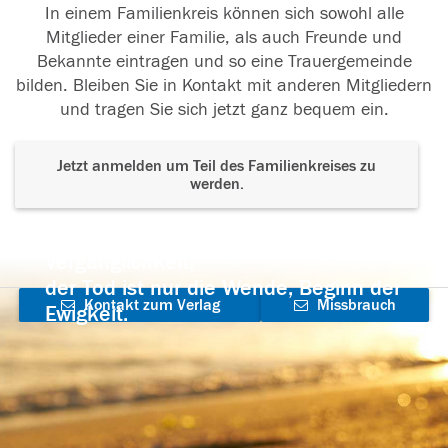
In einem Familienkreis können sich sowohl alle
Mitglieder einer Familie, als auch Freunde und
Bekannte eintragen und so eine Trauergemeinde
bilden. Bleiben Sie in Kontakt mit anderen Mitgliedern
und tragen Sie sich jetzt ganz bequem ein.
Jetzt anmelden um Teil des Familienkreises zu
werden.
Der Tod ist nicht das Ende, nicht die
Vergänglichkeit,
der Tod ist nur die Wende, Beginn der
Kontakt zum Verlag
Missbrauch
Ewigkeit.
aufnehmen
melden