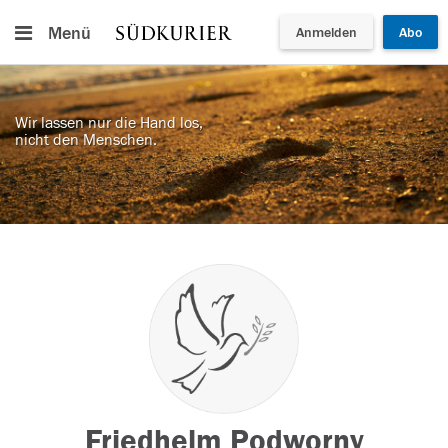
Menü
Anmelden
Abo
Wir lassen nur die Hand los,
nicht den Menschen.
Friedhelm Podworny