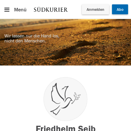
Menü
Anmelden
Abo
Wir lassen nur die Hand los,
nicht den Menschen.
Friedhelm Seib