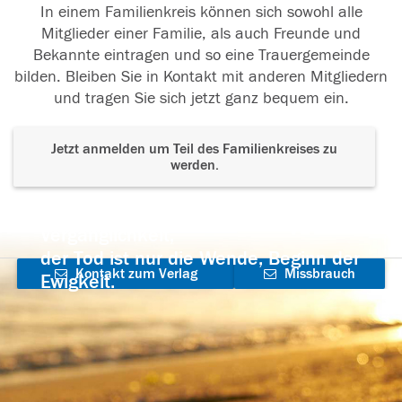
In einem Familienkreis können sich sowohl alle
Mitglieder einer Familie, als auch Freunde und
Bekannte eintragen und so eine Trauergemeinde
bilden. Bleiben Sie in Kontakt mit anderen Mitgliedern
und tragen Sie sich jetzt ganz bequem ein.
Jetzt anmelden um Teil des Familienkreises zu
werden.
Der Tod ist nicht das Ende, nicht die
Vergänglichkeit,
der Tod ist nur die Wende, Beginn der
Kontakt zum Verlag
Missbrauch
Ewigkeit.
aufnehmen
melden