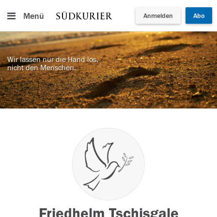
Menü
Anmelden
Abo
Wir lassen nur die Hand los,
nicht den Menschen.
Friedhelm Tschisgale