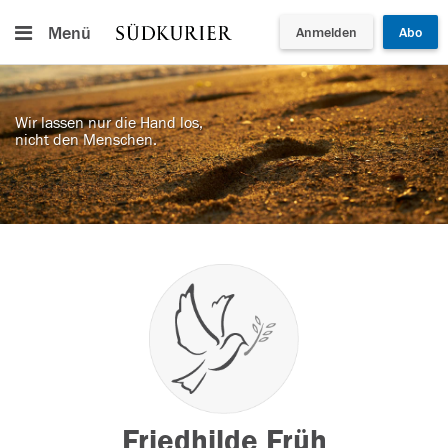
Menü
Anmelden
Abo
Wir lassen nur die Hand los,
nicht den Menschen.
Friedhilde Früh