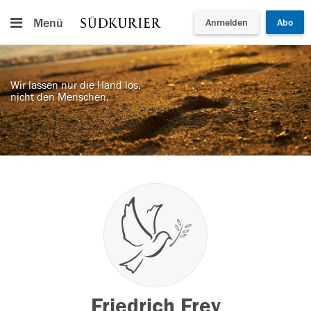
Menü
Anmelden
Abo
Wir lassen nur die Hand los,
nicht den Menschen.
Friedrich Frey