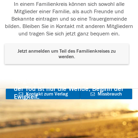
In einem Familienkreis können sich sowohl alle
Mitglieder einer Familie, als auch Freunde und
Bekannte eintragen und so eine Trauergemeinde
bilden. Bleiben Sie in Kontakt mit anderen Mitgliedern
und tragen Sie sich jetzt ganz bequem ein.
Jetzt anmelden um Teil des Familienkreises zu
werden.
Der Tod ist nicht das Ende, nicht die
Vergänglichkeit,
der Tod ist nur die Wende, Beginn der
Kontakt zum Verlag
Missbrauch
Ewigkeit.
aufnehmen
melden