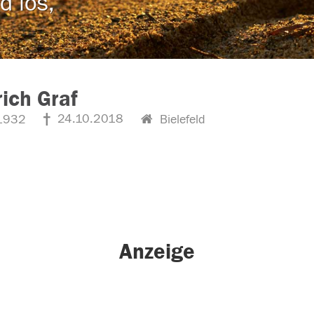
d los,
rich Graf
24.10.2018
1932
Bielefeld
Anzeige