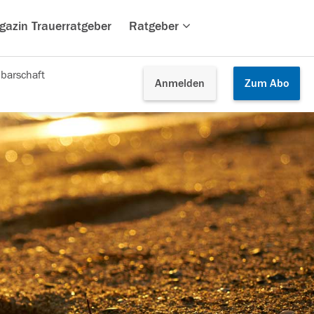
gazin Trauerratgeber
Ratgeber
barschaft
Anmelden
Zum
Abo