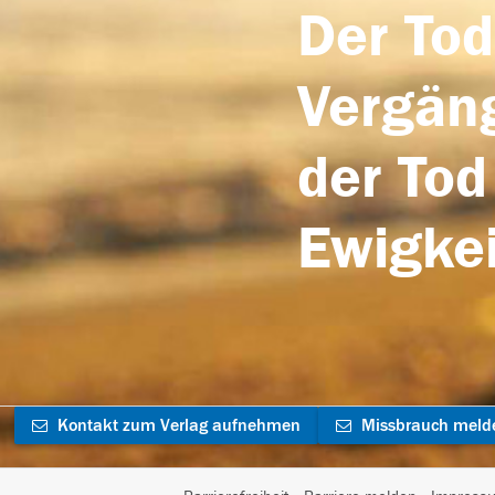
Der Tod
Vergäng
der Tod
Ewigkei
Kontakt zum Verlag aufnehmen
Missbrauch meld