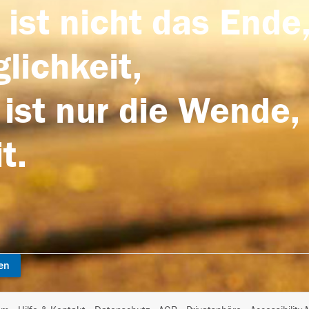
 ist nicht das Ende,
lichkeit,
 ist nur die Wende,
t.
en