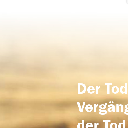
Der Tod
Vergäng
der Tod