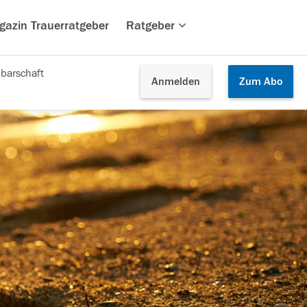
gazin Trauerratgeber
Ratgeber
barschaft
Anmelden
Zum
Abo