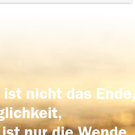
 ist nicht das Ende,
lichkeit,
 ist nur die Wende,