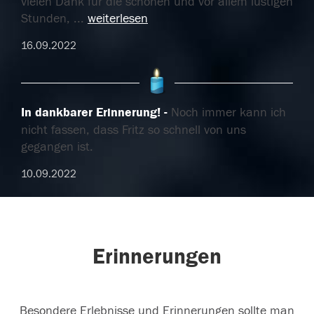
vielen Dank für die schönen und vor allem lustigen
Stunden,
...
weiterlesen
16.09.2022
In dankbarer Erinnerung!
Noch immer kann ich
nicht fassen, dass Fritz so schnell von uns
gegangen ist.
10.09.2022
Erinnerungen
Besondere Erlebnisse und Erinnerungen sollte man