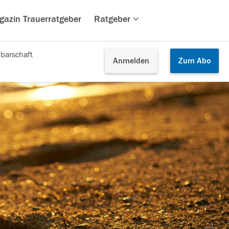
gazin Trauerratgeber
Ratgeber
barschaft
Anmelden
Zum
Abo