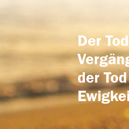
Der Tod
Vergäng
der Tod
Ewigkei