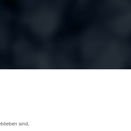
eblieben sind.