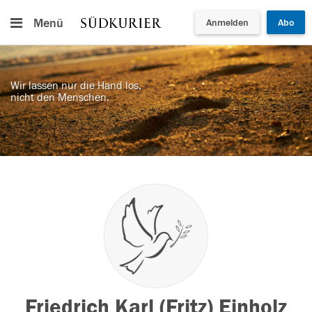
Menü
Anmelden
Abo
Wir lassen nur die Hand los,
nicht den Menschen.
Friedrich Karl (Fritz) Einholz