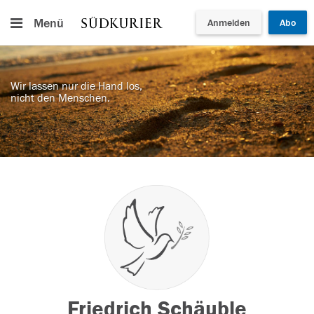
Menü
Anmelden
Abo
Wir lassen nur die Hand los,
nicht den Menschen.
Friedrich Schäuble