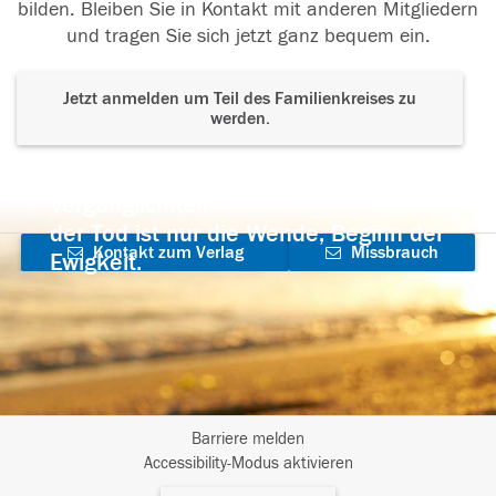
bilden. Bleiben Sie in Kontakt mit anderen Mitgliedern
und tragen Sie sich jetzt ganz bequem ein.
Jetzt anmelden um Teil des Familienkreises zu
werden.
Der Tod ist nicht das Ende, nicht die
Vergänglichkeit,
der Tod ist nur die Wende, Beginn der
Kontakt zum Verlag
Missbrauch
Ewigkeit.
aufnehmen
melden
Barriere melden
I
Accessibility-Modus aktivieren
m