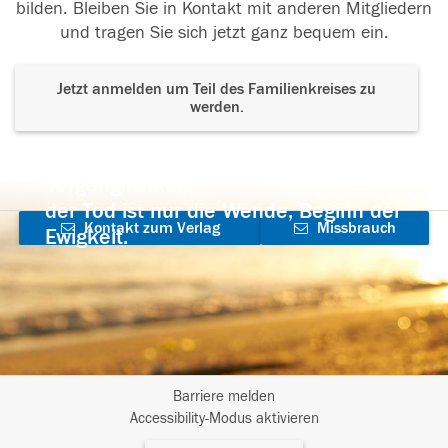
bilden. Bleiben Sie in Kontakt mit anderen Mitgliedern
und tragen Sie sich jetzt ganz bequem ein.
Jetzt anmelden um Teil des Familienkreises zu
werden.
Der Tod ist nicht das Ende, nicht die
Vergänglichkeit,
der Tod ist nur die Wende, Beginn der
Kontakt zum Verlag
Missbrauch
Ewigkeit.
aufnehmen
melden
Barriere melden
I
Accessibility-Modus aktivieren
m