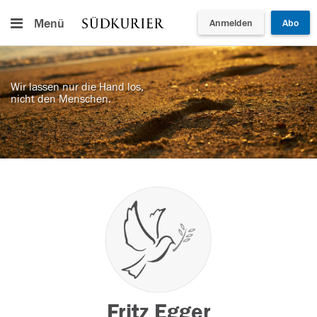
Menü
Anmelden
Abo
Wir lassen nur die Hand los,
nicht den Menschen.
Fritz Egger