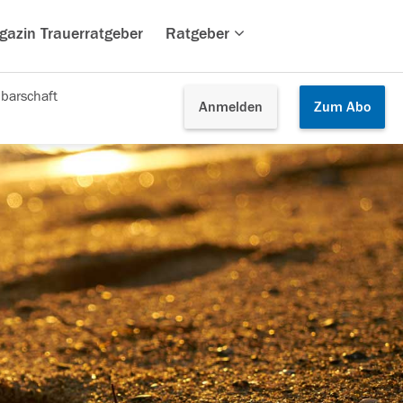
gazin Trauerratgeber
Ratgeber
barschaft
Anmelden
Zum
Abo