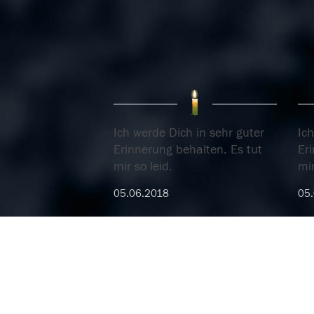
Ich werde Dich in sehr guter
Ich
Erinnerung behalten. Es tut
Er
mir so leid.
mir
05.06.2018
05