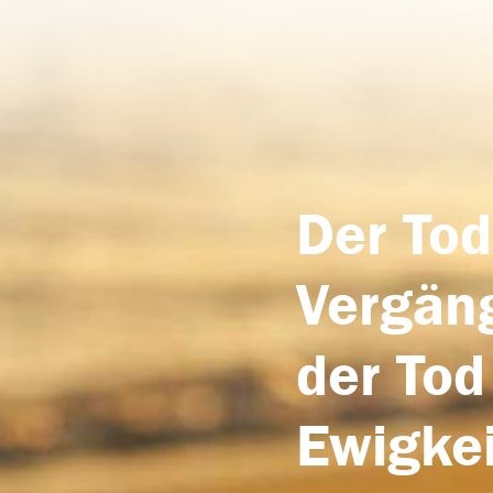
Der Tod
Vergäng
der Tod
Ewigkei