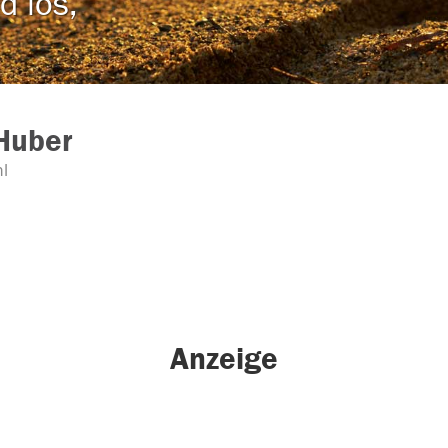
d los,
 Huber
l
Anzeige