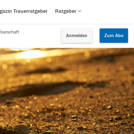
gazin Trauerratgeber
Ratgeber
barschaft
Anmelden
Zum
Abo