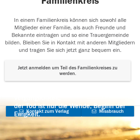
Familienkreis
In einem Familienkreis können sich sowohl alle
Mitglieder einer Familie, als auch Freunde und
Bekannte eintragen und so eine Trauergemeinde
bilden. Bleiben Sie in Kontakt mit anderen Mitgliedern
und tragen Sie sich jetzt ganz bequem ein.
Jetzt anmelden um Teil des Familienkreises zu
werden.
Der Tod ist nicht das Ende, nicht die
Vergänglichkeit,
der Tod ist nur die Wende, Beginn der
Kontakt zum Verlag
Missbrauch
Ewigkeit.
aufnehmen
melden