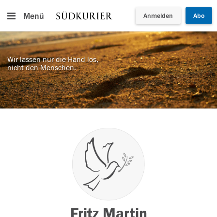
Menü
Anmelden
Abo
Wir lassen nur die Hand los,
nicht den Menschen.
Fritz Martin