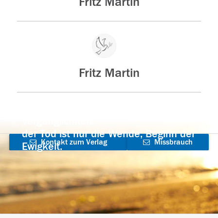
Fritz Martin
Fritz Martin
Der Tod ist nicht das Ende, nicht die
Vergänglichkeit,
der Tod ist nur die Wende, Beginn der
Kontakt zum Verlag
Missbrauch
Ewigkeit.
aufnehmen
melden