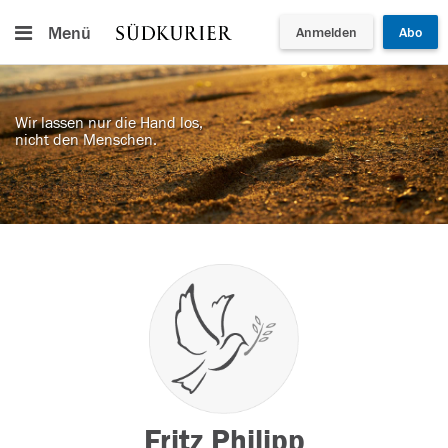
Menü
Anmelden
Abo
Wir lassen nur die Hand los,
nicht den Menschen.
Fritz Philipp