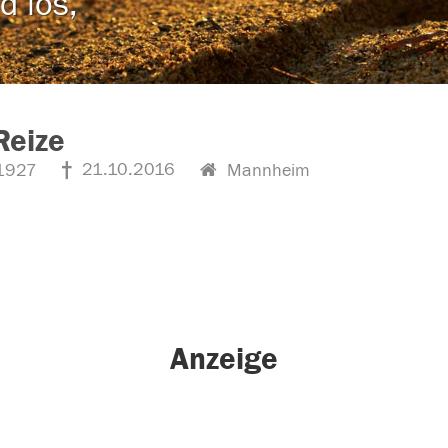
d los,
 Reize
21.10.2016
1927
Mannheim
Anzeige