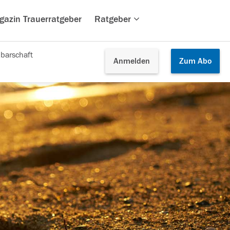
gazin Trauerratgeber
Ratgeber
barschaft
Anmelden
Zum
Abo