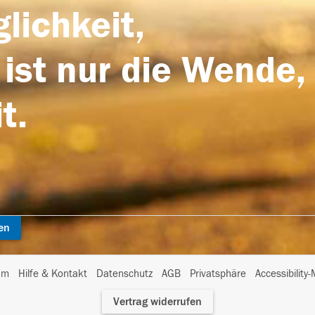
lichkeit,
 ist nur die Wende,
t.
en
I
um
Hilfe & Kontakt
Datenschutz
AGB
Privatsphäre
Accessibility
m
Vertrag widerrufen
A