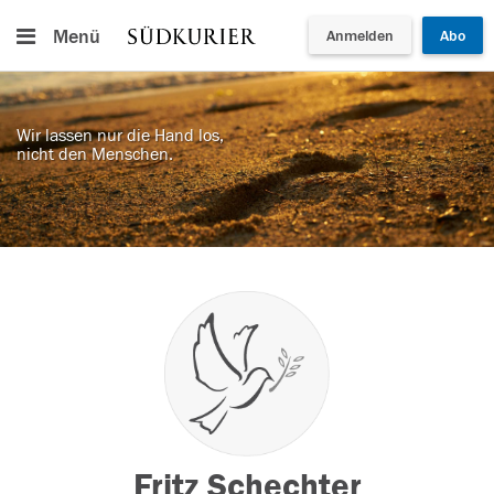
Menü
Anmelden
Abo
Wir lassen nur die Hand los,
nicht den Menschen.
Fritz Schechter