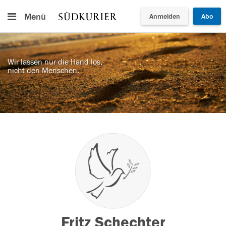
Menü
Anmelden
Abo
Wir lassen nur die Hand los,
nicht den Menschen.
Fritz Schechter