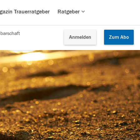
gazin Trauerratgeber
Ratgeber
barschaft
Anmelden
Zum
Abo