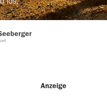
d los,
 Seeberger
zell
Anzeige