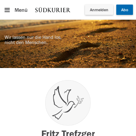
Menü
Anmelden
Abo
Wir lassen nur die Hand los,
nicht den Menschen.
Fritz Trefzger