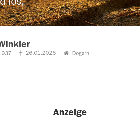
d los,
 Winkler
26.01.2026
1937
Dogern
Anzeige