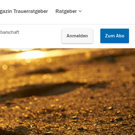
gazin Trauerratgeber
Ratgeber
barschaft
Anmelden
Zum
Abo