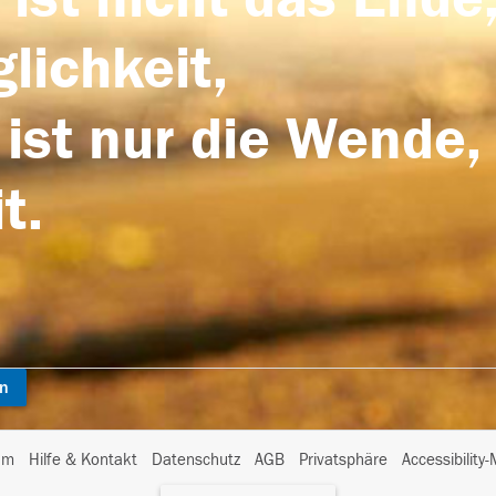
lichkeit,
 ist nur die Wende,
t.
en
I
um
Hilfe & Kontakt
Datenschutz
AGB
Privatsphäre
Accessibility
m