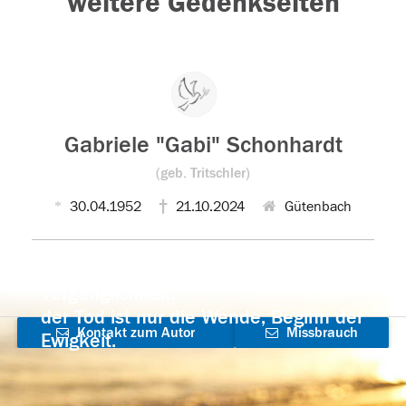
weitere Gedenkseiten
Gabriele "Gabi" Schonhardt
(geb. Tritschler)
30.04.1952
21.10.2024
Gütenbach
Der Tod ist nicht das Ende, nicht die
Vergänglichkeit,
der Tod ist nur die Wende, Beginn der
Kontakt zum Autor
Missbrauch
Ewigkeit.
aufnehmen
melden