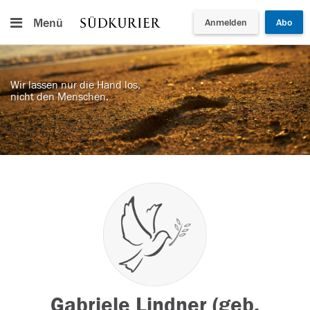
Menü
Anmelden
Abo
Wir lassen nur die Hand los,
nicht den Menschen.
Gabriele Lindner (geb.