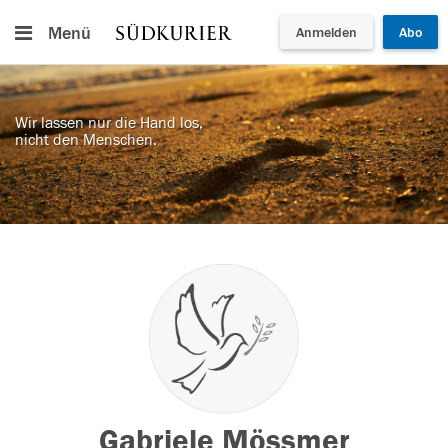
Menü
Anmelden
Abo
Wir lassen nur die Hand los,
nicht den Menschen.
Gabriele Mössmer